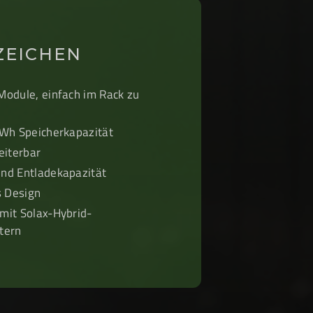
ZEICHEN
Module, einfach im Rack zu
kWh Speicherkapazität
eiterbar
nd Entladekapazität
s Design
mit Solax-Hybrid-
tern