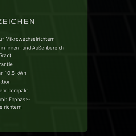
ZEICHEN
uf Mikrowechselrichtern
n im Innen- und Außenbereich
Grad)
rantie
er 10,5 kWh
ktion
sehr kompakt
 mit Enphase-
lrichtern