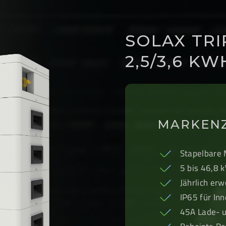
SOLAX TR
2,5/3,6 K
MARKEN
Stapelbare M
5 bis 46,8 
Jährlich erw
IP65 für In
45A Lade- u