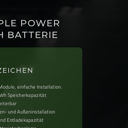
IPLE POWER
WH BATTERIE
ZEICHEN
odule, einfache Installation.
kWh Speicherkapazität
eiterbar
nen- und Außeninstallation
nd Entladekapazität