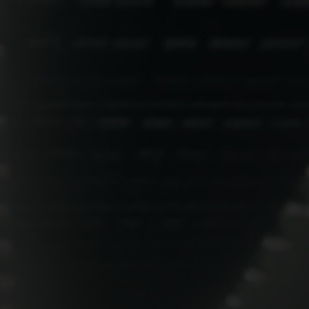
Von Wechselrichtern über Batterien bis hin zu
Speichern und Zubehör wurden alle SolaX
Power-Geräte entwickelt. Jede Komponente
wird strengen Qualitätstests unterzogen, um
extremen Temperaturen, Vibrationen und
anderen Umgebungsbedingungen
standzuhalten. Für jedes Gerät gilt außerdem
eine erweiterte Garantie, sodass Kunden sich
darauf verlassen können, dass ihre Investition
geschützt ist.
Effizient
Vertrauenswürdig
Innovation
Exzellenz
hohe Qualität
sichern