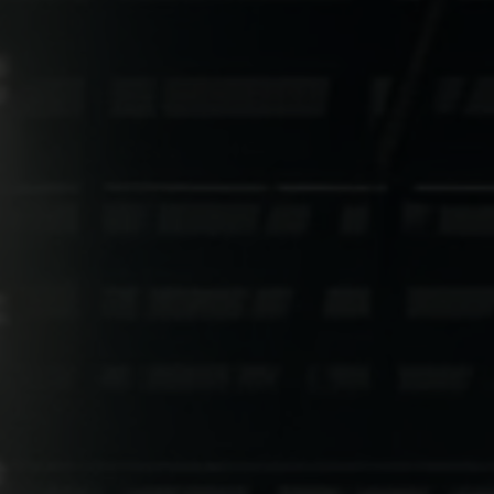
Solax Power ist eine zuverlässige
Komplettlösung für Ihren Energiespeicher.
Eine Lösung für die Erzeugung sauberer
Energie von Ihrer eigenen PV-Anlage zu Ihrem
Zuhause. Eine ideale Wahl bietet SolaX Power
durch Sicherheit und einfache Installation für
private und gewerbliche Nutzer.