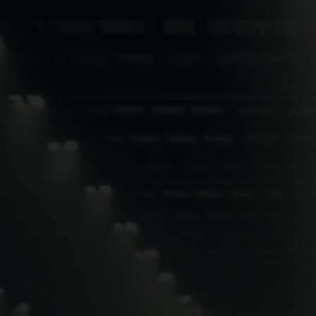
Wendbaarheid, veerkracht en
voor het succes van JinkoSola
dingen die op passende wijze
marktomstandigheden kunnen
oplossingen en resultaatgeric
Jinko Solar naar de voorgron
zonne-energie-industrie gebr
Jinko onderscheidt zich onder