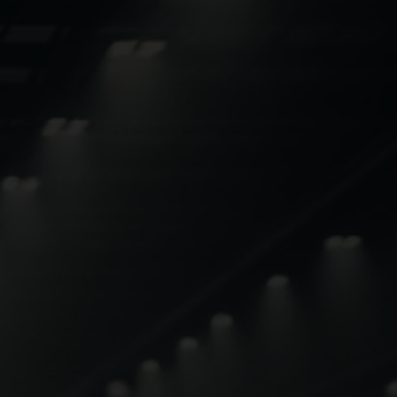
eitsverhouding
ntwikkeling