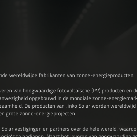
 zijn klasse en zijn korte
GWS Webshop
ende wereldwijde fabrikanten van zonne-energieproducten.
leveren van hoogwaardige fotovoltaïsche (PV) producten en di
anwezigheid opgebouwd in de mondiale zonne-energiemarkt.
urzaamheid. De producten van Jinko Solar worden wereldwijd 
en grote zonne-energieprojecten.
 Solar vestigingen en partners over de hele wereld, waardoo
regio's te bedienen. Naast het leveren van hoogwaardige zo