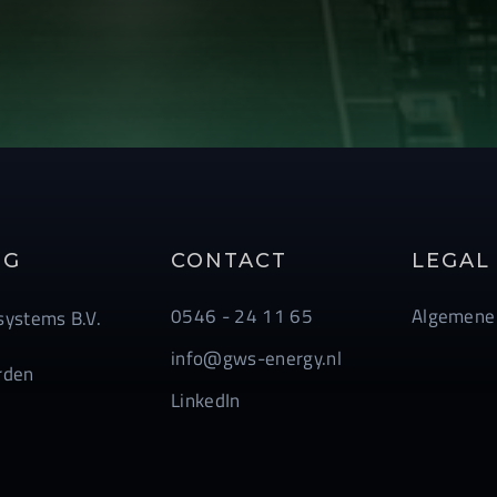
NG
CONTACT
LEGAL
0546 - 24 11 65
Algemene
ystems B.V.
info@gws-energy.nl
rden
LinkedIn