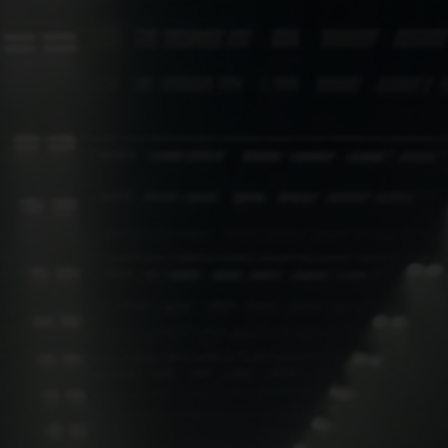
 kracht vormen de basis
Efficient
r bij het bouwen van
Klantgericht
 op de
Innovatie
 reageren. De
Kwaliteit
hte filosofie, hebben
Goede prijs kwalit
d van de wereldwijde
Loopt voorop in o
acht.
 andere door zijn