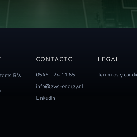
E
CONTACTO
LEGAL
0546 - 24 11 65
Términos y condi
tems B.V.
info@gws-energy.nl
n
LinkedIn