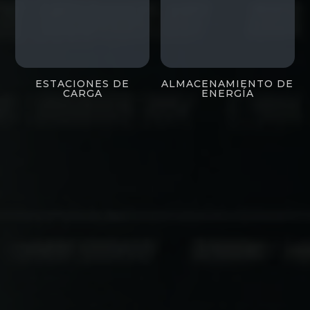
i-charging
Enphase
ESTACIONES DE
ALMACENAMIENTO DE
CARGA
ENERGÍA
Sigenergy
Sigenergy
Solax Power
Solax Power
Volttime